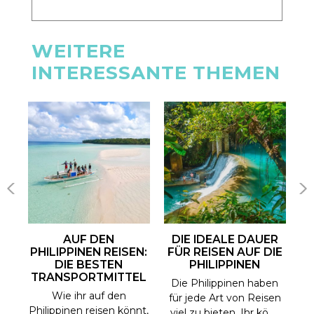
WEITERE
INTERESSANTE THEMEN
AUF DEN
DIE IDEALE DAUER
D
PHILIPPINEN REISEN:
FÜR REISEN AUF DIE
W
DIE BESTEN
PHILIPPINEN
TRANSPORTMITTEL
he
Die Philippinen haben
Wie ihr auf den
Ma
e,
für jede Art von Reisen
Philippinen reisen könnt,
wa
...
viel zu bieten. Ihr kö.....