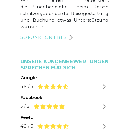
Wir helfen Reisenden,
die Unabhängigkeit beim Reisen
schätzen, aber bei der Reisegestaltung
und Buchung etwas Unterstützung
wünschen.
SO FUNKTIONIERT'S
UNSERE KUNDENBEWERTUNGEN
SPRECHEN FÜR SICH
Google
4.9 rating based on 1,234 ratings
4.9 / 5
Facebook
5.0 rating based on 1,234 ratings
5 / 5
Feefo
4.9 rating based on 1,234 ratings
4.9 / 5