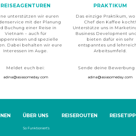
REISEAGENTUREN
PRAKTIKUM
ne unterstützen wir euren
Das einzige Praktikum, wo
denservice mit der Planung
Chef den Kaffee kocht
d Buchung einer Reise in
Unterstütze uns in Marketi
Vietnam – auch für
Business Development und
uppenreisen und spezielle
bieten dafür ein sehr
en. Dabei behalten wir eure
entspanntes und lehrreic
Interessen im Auge.
Arbeitsumfeld.
Meldet euch bei:
Sende deine Bewerbung 
adina@asiasomeday.com
adina@asiasomeday.com
ONEN
ÜBER UNS
REISEROUTEN
REISETIPP
So Funktioniert’s