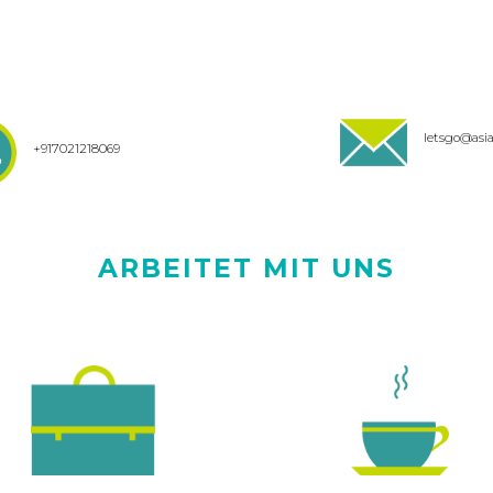
letsgo@as
+917021218069
ARBEITET MIT UNS