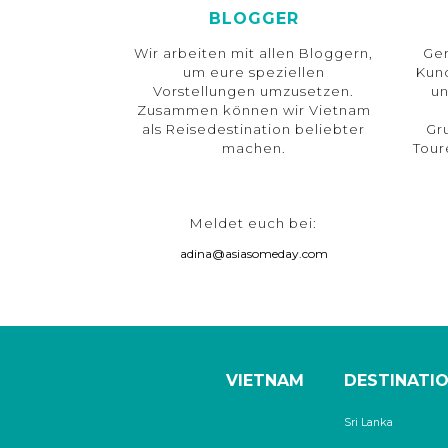
BLOGGER
Wir arbeiten mit allen Bloggern,
Ger
um eure speziellen
Kun
Vorstellungen umzusetzen.
un
Zusammen können wir Vietnam
als Reisedestination beliebter
Gr
machen.
Tour
Meldet euch bei:
adina@asiasomeday.com
VIETNAM
DESTINATI
Sri Lanka